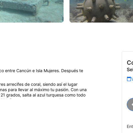
Co
Se
co entre Cancún e Isla Mujeres. Después te
s arrecifes de coral, siendo así el lugar
nas para llevar al máximo tu pasión. Con una
21 grados, salta al azul turquesa como todo
e 200 figuras humanas de tamaño real, obra y
traje de baño! La mejor manera de explorarlo
e profundidad y cientos de estatuas para
tualmente las piezas están cubiertas de
En
onvierte al Museo Subacuático en un arrecife