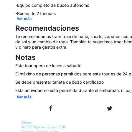
artificial que alberga vida marina, un alivio de estrés para lo
-Equipo completo de buceo autónomo
supuesto ¡Un lugar de buceo único en su clase!
-Buceo de 2 tanques
Ver más
-Primer buceo en Musa (Museo Subacuático de Arte-10 met
Recomendaciones
-Segundo buceo en arrecife (Manchones-10 metros de prof
Te recomendamos traer traje de baño, shorts, zapatos cómodo
-Barcos equipados con botiquín de primeros auxil
de sol y un cambio de ropa. También te sugerimos traer blo
y dinero para gastos extra.
Notas
Este tour opera de lunes a sábado
El máximo de personas permitidos para este tour es de 24 
Se debe presentar tarjeta de buzo certificado
Esta actividad no está permitida durante el embarazo, ni bajo
tóxica
Ver más
Se requiere un pago de impuesto de muelle y parque marin
No incluye traslado terrestre a Marina Aquaworld
Ofertas
Ver ISR Régimen opcional 2016
Aviso de privacidad Integral