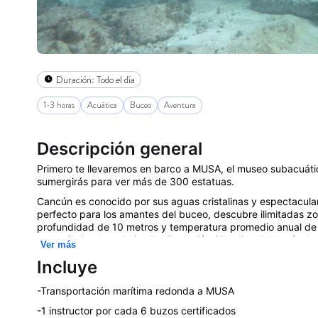
Duración:
Todo el día
1-3 horas
Acuática
Buceo
Aventura
Descripción general
Primero te llevaremos en barco a MUSA, el museo subacuáti
sumergirás para ver más de 300 estatuas.
Cancún es conocido por sus aguas cristalinas y espectaculare
perfecto para los amantes del buceo, descubre ilimitadas zo
profundidad de 10 metros y temperatura promedio anual de 
un profesional y admira "La Evolución Silenciosa" de más d
Ver más
arte de Jason de Caires.
Incluye
¡MUSA es el único museo que puedes visitar usando solo un 
es buceando, ya que tiene aproximadamente nueve metros d
-Transportación marítima redonda a MUSA
ver. El proyecto comenzó hace casi diez años, por lo que ac
hermosas formaciones de coral y rodeadas de peces, esto c
-1 instructor por cada 6 buzos certificados