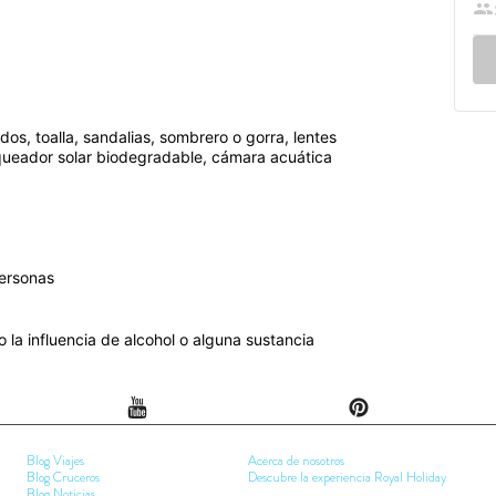
s arrecifes de coral cercanos y por
ros de profundidad)
undidad)
s, toalla, sandalias, sombrero o gorra, lentes
ios y paramédico
queador solar biodegradable, cámara acuática
personas
 la influencia de alcohol o alguna sustancia
o por $20.00 USD por persona
Blog Viajes
Acerca de nosotros
Blog Cruceros
Descubre la experiencia Royal Holiday
Blog Noticias